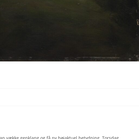
 kan vække genklang og få ny højaktuel betydning. Torsdag