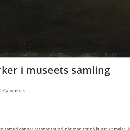
rker i museets samling
0 Comments
s egen samtid danner resonansbund, når man ser på kunst. Et maleri