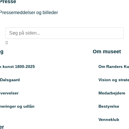
Presse
Pressemeddelser og billeder
ng
Om museet
 kunst 1800-2025
Om Randers K
 Dalsgaard
Vision og strat
vervelser
Medarbejdere
eringer og udlån
Bestyrelse
Venneklub
er