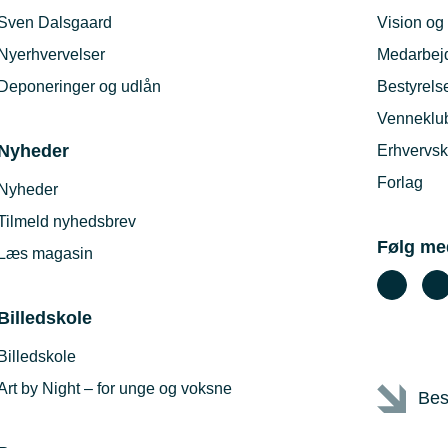
Sven Dalsgaard
Vision og 
Nyerhvervelser
Medarbej
Deponeringer og udlån
Bestyrels
Venneklu
Nyheder
Erhvervsk
Forlag
Nyheder
Tilmeld nyhedsbrev
Følg me
Læs magasin
Billedskole
Billedskole
Art by Night – for unge og voksne
Bes