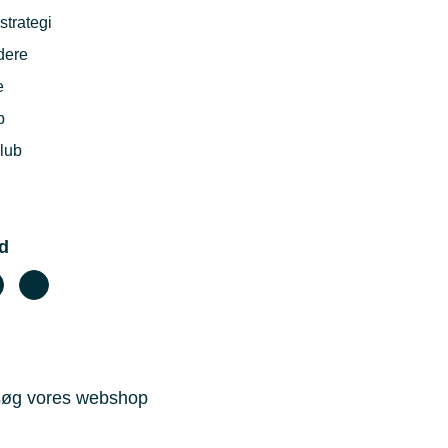
strategi
dere
e
b
lub
d
øg vores webshop