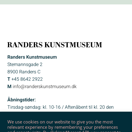
Randers Kunstmuseum
Stemannsgade 2
8900 Randers C
T
+45 8642 2922
M
info@randerskunstmuseum.dk
Åbningstider:
Tirsdag-søndag: kl. 10-16 / Aftenåbent til kl. 20 den
sidste torsdag i måneden (undtaget juli og december)
We use cookies on our website to give you the most
relevant experience by remembering your preferences