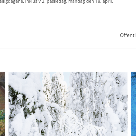
elligdagene, inklusiv 2. påskedag, mandag den 18. april.
Offent