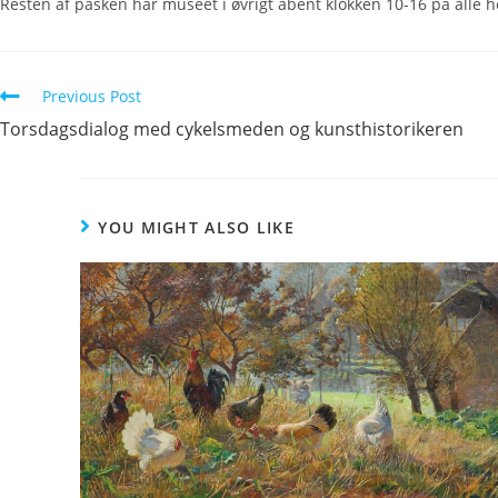
Resten af påsken har museet i øvrigt åbent klokken 10-16 på alle h
Previous Post
Torsdagsdialog med cykelsmeden og kunsthistorikeren
YOU MIGHT ALSO LIKE