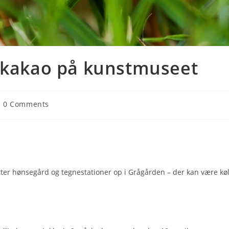
g kakao på kunstmuseet
0 Comments
er hønsegård og tegnestationer op i Grågården – der kan være køli