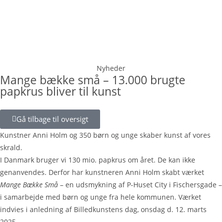
Nyheder
Mange bække små – 13.000 brugte
papkrus bliver til kunst
Gå tilbage til oversigt
Kunstner Anni Holm og 350 børn og unge skaber kunst af vores
skrald.
I Danmark bruger vi 130 mio. papkrus om året. De kan ikke
genanvendes. Derfor har kunstneren Anni Holm skabt værket
Mange Bække Små
– en udsmykning af P-Huset City i Fischersgade –
i samarbejde med børn og unge fra hele kommunen. Værket
indvies i anledning af Billedkunstens dag, onsdag d. 12. marts
2025.