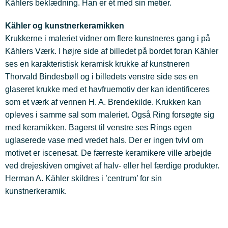
Kählers beklædning. Han er ét med sin metier.
Kähler og kunstnerkeramikken
Krukkerne i maleriet vidner om flere kunstneres gang i på
Kählers Værk. I højre side af billedet på bordet foran Kähler
ses en karakteristisk keramisk krukke af kunstneren
Thorvald Bindesbøll og i billedets venstre side ses en
glaseret krukke med et havfruemotiv der kan identificeres
som et værk af vennen H. A. Brendekilde. Krukken kan
opleves i samme sal som maleriet. Også Ring forsøgte sig
med keramikken. Bagerst til venstre ses Rings egen
uglaserede vase med vredet hals. Der er ingen tvivl om
motivet er iscenesat. De færreste keramikere ville arbejde
ved drejeskiven omgivet af halv- eller hel færdige produkter.
Herman A. Kähler skildres i ’centrum’ for sin
kunstnerkeramik.