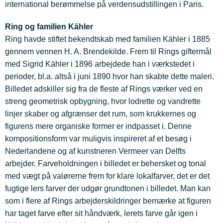
international berømmelse på verdensudstillingen i Paris.
Ring og familien Kähler
Ring havde stiftet bekendtskab med familien Kähler i 1885
gennem vennen H. A. Brendekilde. Frem til Rings giftermål
med Sigrid Kähler i 1896 arbejdede han i værkstedet i
perioder, bl.a. altså i juni 1890 hvor han skabte dette maleri.
Billedet adskiller sig fra de fleste af Rings værker ved en
streng geometrisk opbygning, hvor lodrette og vandrette
linjer skaber og afgrænser det rum, som krukkernes og
figurens mere organiske former er indpasset i. Denne
kompositionsform var muligvis inspireret af et besøg i
Nederlandene og af kunstneren Vermeer van Delfts
arbejder. Farveholdningen i billedet er behersket og tonal
med vægt på valørerne frem for klare lokalfarver, det er det
fugtige lers farver der udgør grundtonen i billedet. Man kan
som i flere af Rings arbejderskildringer bemærke at figuren
har taget farve efter sit håndværk, lerets farve går igen i