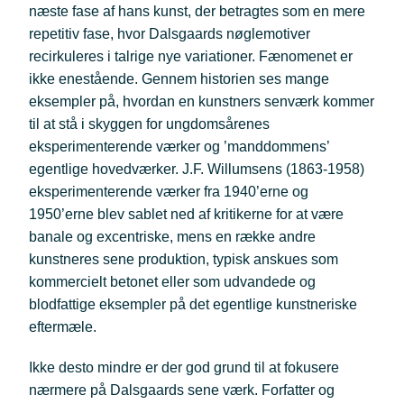
næste fase af hans kunst, der betragtes som en mere
repetitiv fase, hvor Dalsgaards nøglemotiver
recirkuleres i talrige nye variationer. Fænomenet er
ikke enestående. Gennem historien ses mange
eksempler på, hvordan en kunstners senværk kommer
til at stå i skyggen for ungdomsårenes
eksperimenterende værker og ’manddommens’
egentlige hovedværker. J.F. Willumsens (1863-1958)
eksperimenterende værker fra 1940’erne og
1950’erne blev sablet ned af kritikerne for at være
banale og excentriske, mens en række andre
kunstneres sene produktion, typisk anskues som
kommercielt betonet eller som udvandede og
blodfattige eksempler på det egentlige kunstneriske
eftermæle.
Ikke desto mindre er der god grund til at fokusere
nærmere på Dalsgaards sene værk. Forfatter og