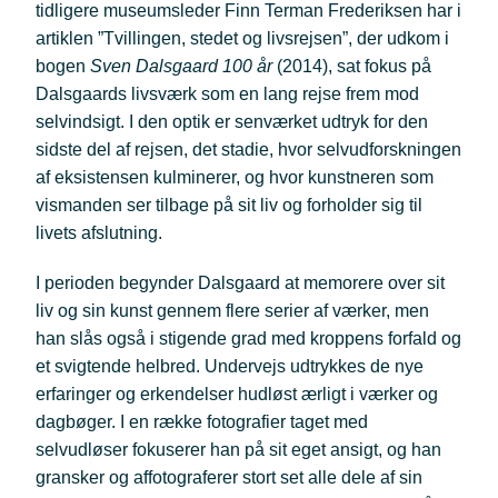
tidligere museumsleder Finn Terman Frederiksen har i
artiklen ”Tvillingen, stedet og livsrejsen”, der udkom i
bogen
Sven Dalsgaard 100 år
(2014), sat fokus på
Dalsgaards livsværk som en lang rejse frem mod
selvindsigt. I den optik er senværket udtryk for den
sidste del af rejsen, det stadie, hvor selvudforskningen
af eksistensen kulminerer, og hvor kunstneren som
vismanden ser tilbage på sit liv og forholder sig til
livets afslutning.
I perioden begynder Dalsgaard at memorere over sit
liv og sin kunst gennem flere serier af værker, men
han slås også i stigende grad med kroppens forfald og
et svigtende helbred. Undervejs udtrykkes de nye
erfaringer og erkendelser hudløst ærligt i værker og
dagbøger. I en række fotografier taget med
selvudløser fokuserer han på sit eget ansigt, og han
gransker og affotograferer stort set alle dele af sin