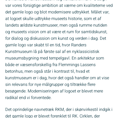
var vores forsigtige ambition at værne om kvaliteterne ved
det gamle logo og blot modernisere udtrykket. Målet var,
at logoet skulle udtrykke museets historie, som et af
landets ældste kunstmuseer, men også rumme nutiden
og museets vision om at være et rum for samtidskunst,
for dialog og diskussion om kunst og verden i dag. Det
gamle logo var skabt til en tid, hvor Randers
Kunstmuseum lå på første sal af en nyklassicistisk
museumsbygning med tempelgavl. En arkitektur som
både er væsensforskellig fra Flemmings Lassens
betonhus, men også står i kontrast til, hvad et
kunstmuseum er i dag, hvor det også handler om at vise
sin relevans for nye målgrupper og tiltrække flere
besøgende. Moderniseringen af logoet er blevet mere
radikal end vi forventede.
Det oprindelige navnetræk RKM, der i skønvirkestil indgik i
det gamle logo er blevet forenklet til RK. Cirklen, der