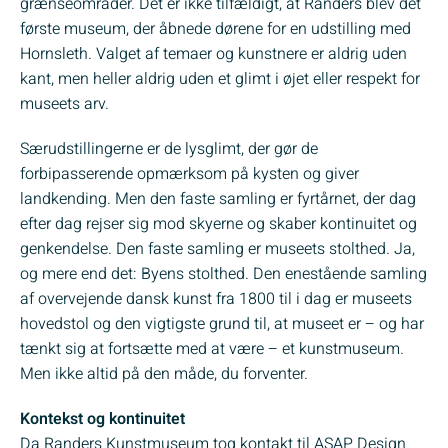
grænseområder. Det er ikke tilfældigt, at Randers blev det
første museum, der åbnede dørene for en udstilling med
Hornsleth. Valget af temaer og kunstnere er aldrig uden
kant, men heller aldrig uden et glimt i øjet eller respekt for
museets arv.
Særudstillingerne er de lysglimt, der gør de
forbipasserende opmærksom på kysten og giver
landkending. Men den faste samling er fyrtårnet, der dag
efter dag rejser sig mod skyerne og skaber kontinuitet og
genkendelse. Den faste samling er museets stolthed. Ja,
og mere end det: Byens stolthed. Den enestående samling
af overvejende dansk kunst fra 1800 til i dag er museets
hovedstol og den vigtigste grund til, at museet er – og har
tænkt sig at fortsætte med at være – et kunstmuseum.
Men ikke altid på den måde, du forventer.
Kontekst og kontinuitet
Da Randers Kunstmuseum tog kontakt til ASAP Design